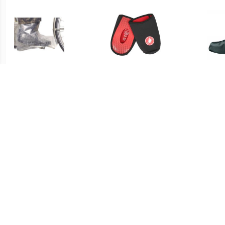
€ 7.99
€ 24.95
regenschoen large
Toe Thingy 2 - Black
VAU
€ 29.95
€ 34.95