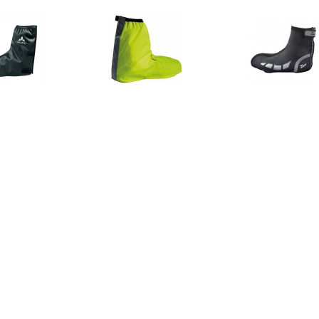
€ 19.95
€ 19.95
€ 36.
DE Overschoen voor
Bike Gaiter Overschoen
Rogelli Hy
heren - Zwart
overschoen
€ 25.16
€ 20.33
€ 29.