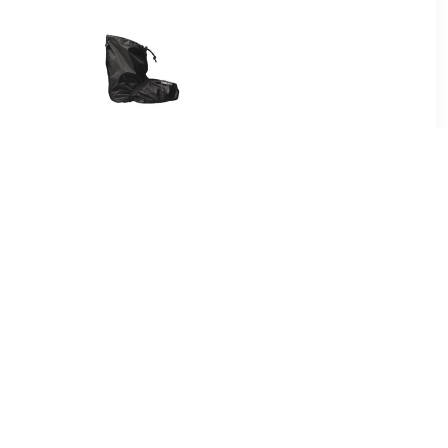
99
€ 34.95
drotec
Bike Boots Quick Zwart
 zwart
Regenoverschoenen
Uniseks
95
€ 39.95