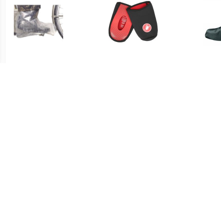
€ 7.99
€ 24.95
regenschoen large
Toe Thingy 2 - Black
VAU
€ 29.95
€ 34.95
RPO-X Montebelluna,
Luminum Bike Gaiter
PR