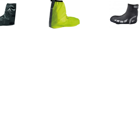
€ 19.95
€ 19.95
€ 36.
DE Overschoen voor
Bike Gaiter Overschoen
Rogelli Hy
heren - Zwart
overschoen
€ 25.16
€ 20.33
€ 29.
O-X Montebelluna,
Baby-Schühchen mit
C3 GWS Toe