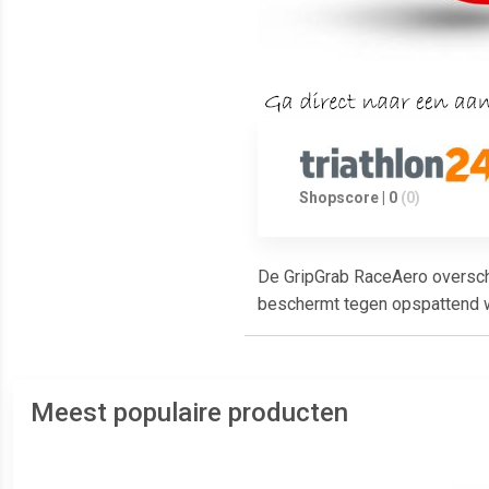
Shopscore | 0
(0)
De GripGrab RaceAero oversch
beschermt tegen opspattend wa
Meest populaire producten