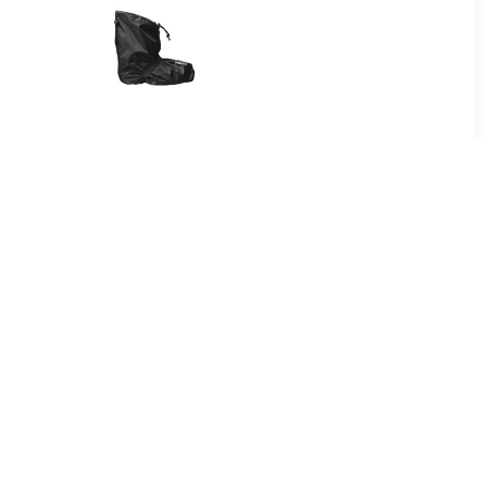
99
€ 34.95
drotec
Bike Boots Quick Zwart
 zwart
Regenoverschoenen
Uniseks
95
€ 39.95
 Cover
Bike Boots Reflection