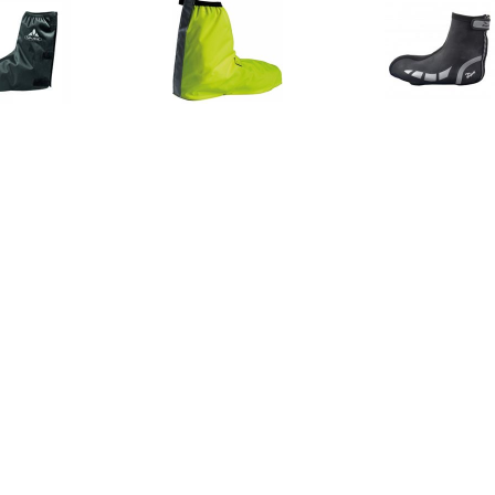
€ 19.95
€ 19.95
€ 36.
DE Overschoen voor
Bike Gaiter Overschoen
Rogelli Hy
heren - Zwart
overschoen
€ 25.16
€ 20.33
€ 29.
O-X Montebelluna,
Baby-Schühchen mit
C3 GWS Toe