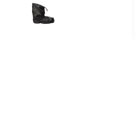
99
€ 34.95
drotec
Bike Boots Quick Zwart
 zwart
Regenoverschoenen
Uniseks
95
€ 39.95
 Cover
Bike Boots Reflection