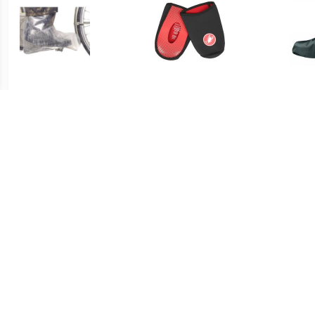
€ 7.99
€ 24.95
regenschoen large
Toe Thingy 2 - Black
VAU
€ 29.95
€ 34.95
RPO-X Montebelluna,
Luminum Bike Gaiter
PR