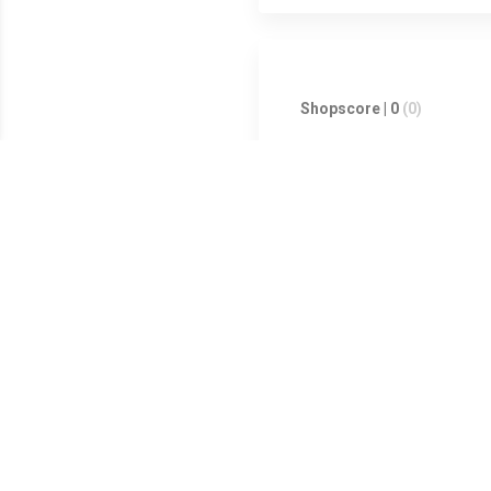
Shopscore | 0
(0)
Shopscore | 0
(0)
Meest populaire producten