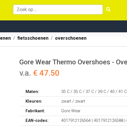
oenen
fietsschoenen
overschoenen
Gore Wear Thermo Overshoes - Ov
v.a.
€ 47.50
Maten:
35 C / 35 C / 37 C / 39 C / 40 / 41 C
Kleuren:
zwart / zwart
Fabrikant:
Gore Wear
EAN-codes:
4017912126564 | 4017912126588 |