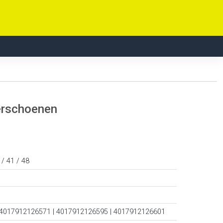
erschoenen
 / 41 / 48
 4017912126571 | 4017912126595 | 4017912126601