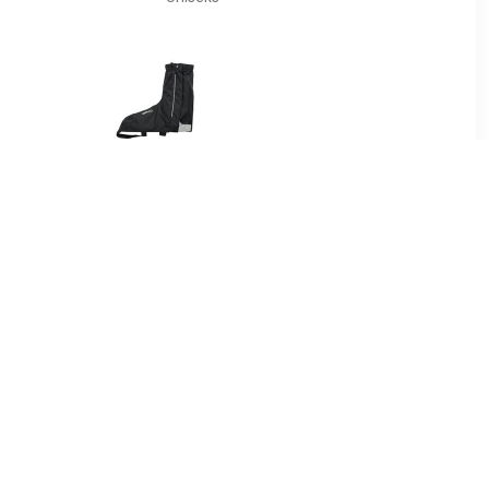
95
€ 39.95
 Cover
Bike Boots Reflection
Zwart Short
Regenoverschoenen
Uniseks