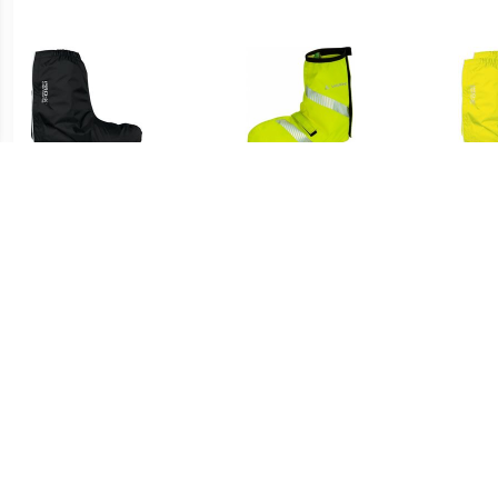
€ 29.95
€ 34.95
RPO-X Montebelluna,
Luminum Bike Gaiter
PR
zwart
regenoverschoenen,
re
Unisex (dames / heren),
Unis