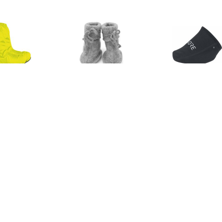
€ 25.16
€ 20.33
€ 29.
O-X Montebelluna,
Baby-Schühchen mit
C3 GWS Toe
neongeel
Bändel - Overschoenen,
genoverschoenen,
grijs
ex (dames / heren),