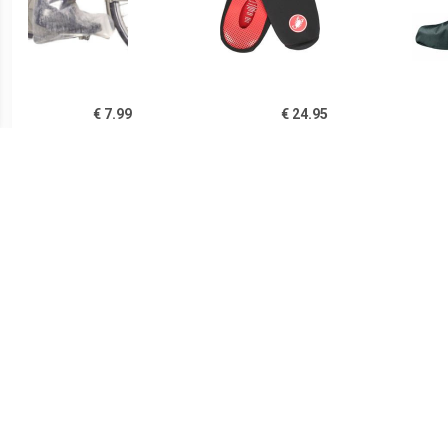
€ 7.99
€ 24.95
regenschoen large
Toe Thingy 2 - Black
VAU
€ 29.95
€ 34.95
RPO-X Montebelluna,
Luminum Bike Gaiter
PR
zwart
regenoverschoenen,
re