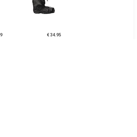
99
€ 34.95
drotec
Bike Boots Quick Zwart
 zwart
Regenoverschoenen
Uniseks
95
€ 39.95
 Cover
Bike Boots Reflection
Zwart Short
Regenoverschoenen