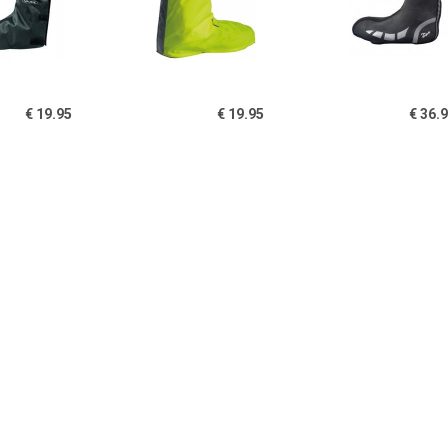
€ 19.95
€ 19.95
€ 36.
DE Overschoen voor
Bike Gaiter Overschoen
Rogelli Hy
heren - Zwart
overschoen
€ 25.16
€ 20.33
€ 29.
O-X Montebelluna,
Baby-Schühchen mit
C3 GWS Toe
neongeel
Bändel - Overschoenen,
genoverschoenen,
grijs