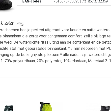
EAN-codes:
7318573765695 | 7318573732369
rschoenen ben je perfect uitgerust voor koude en natte winter
binnenkant die zorgt voor aangenaam comfort, zelfs bij lage t
p de weg. De waterdichte ritssluiting aan de achterkant en de g
dichte stof met geborstelde binnenkant. * 3 mm neopreen met PU
ging op de belangrijkste plaatsen * alle naden zijn waterdicht ge
l 1: 70% polyurethaan, 20% polyester, 10% elastaan; Materiaal 2: