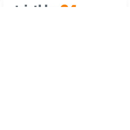
€ 19.95
Verzenden: € 4.95
1 dag
DeÂ Castelli Toe thingy 2 teenbeschermerÂ houden je
voeten warm, zonder het dragen van een volledige
overschoen. Ontworpen voor de iets koelere dagen. Deze
teenbeschermers glijden gemakkelijk over de voorkant van
de schoen en worden goed op zijn plaats gehouden. De
onderkant van de beschermer zal grip toevoegen en zal niet
scheuren of barsten dankzij de silicone opdruk. KanÂ op
zichzelf gedragen worden of als een laag tussen je schoen
en overschoen.