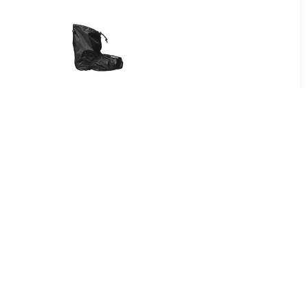
99
€ 34.95
drotec
Bike Boots Quick Zwart
 zwart
Regenoverschoenen
Uniseks
95
€ 39.95