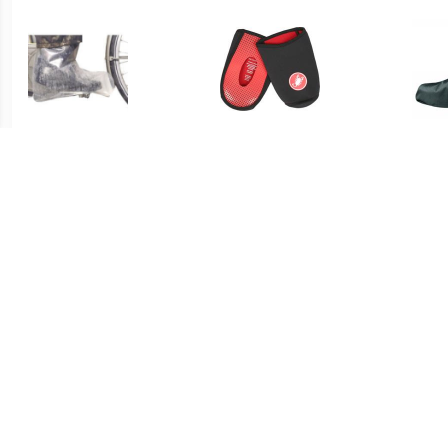
€ 7.99
€ 24.95
regenschoen large
Toe Thingy 2 - Black
VAU
€ 29.95
€ 34.95