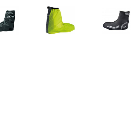
€ 19.95
€ 19.95
€ 36.
DE Overschoen voor
Bike Gaiter Overschoen
Rogelli Hy
heren - Zwart
overschoen
€ 25.16
€ 20.33
€ 29.