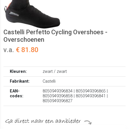
Castelli Perfetto Cycling Overshoes -
Overschoenen
v.a.
€ 81.80
Kleuren:
zwart / zwart
Fabrikant:
Castelli
EAN-
8050949396834 | 8050949396865 |
codes:
8050949396858 | 8050949396841 |
8050949396827