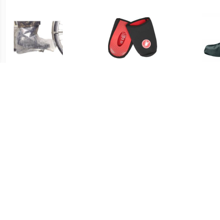
€ 7.99
€ 24.95
regenschoen large
Toe Thingy 2 - Black
VAU
€ 29.95
€ 34.95