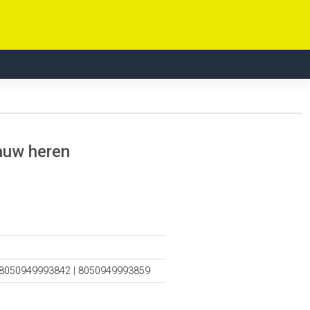
auw heren
 8050949993842 | 8050949993859