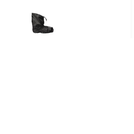
99
€ 34.95
drotec
Bike Boots Quick Zwart
 zwart
Regenoverschoenen
Uniseks
95
€ 39.95