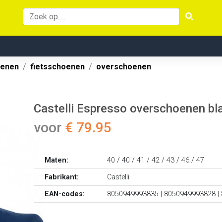
oenen
fietsschoenen
overschoenen
Castelli Espresso overschoenen bl
voor
€ 79.95
Maten:
40 / 40 / 41 / 42 / 43 / 46 / 47
Fabrikant:
Castelli
EAN-codes:
8050949993835 | 8050949993828 |