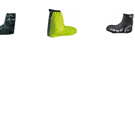
€ 19.95
€ 19.95
€ 36.
DE Overschoen voor
Bike Gaiter Overschoen
Rogelli Hy
heren - Zwart
overschoen
€ 25.16
€ 20.33
€ 29.