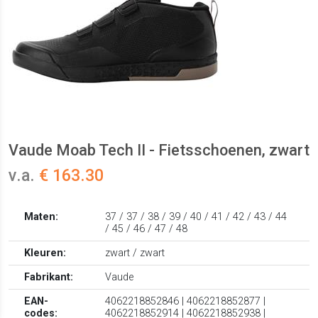
Vaude Moab Tech II - Fietsschoenen, zwart
v.a.
€ 163.30
Maten:
37 / 37 / 38 / 39 / 40 / 41 / 42 / 43 / 44
/ 45 / 46 / 47 / 48
Kleuren:
zwart / zwart
Fabrikant:
Vaude
EAN-
4062218852846 | 4062218852877 |
codes:
4062218852914 | 4062218852938 |