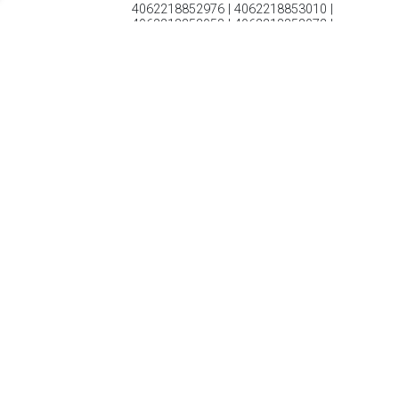
4062218852976 | 4062218853010 |
4062218853058 | 4062218853072 |
4062218853119 | 4062218853157 |
4062218853201 | 4062218853249
€ 124.95
Verzenden: € 0.00
Levertijd 2-4 Dagen
€ 162.34