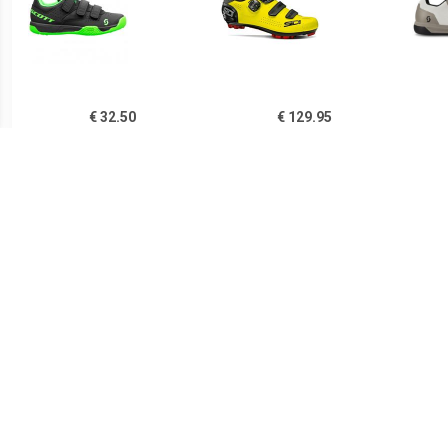
€ 32.50
€ 129.95
Kid's MTB AR Strap Shoe -
Trace 2 2020 MTB-
Fietsschoenen,
schoenen, voor heren,
Fi
zwart/groen
Mountainbike schoenen,
Fiet
€ 75.99
€ 89.95
Rogelli AB-650
Scott - Women's Sport
Ki
Mountainbikeschoen
Crus-R - Fietsschoenen,
Fi