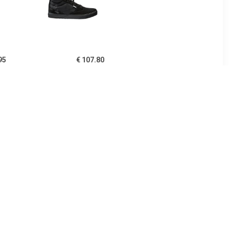
95
€ 107.80
es MTB-
AM Moab Gravity Mid -
rt Crus-R
Fietsschoenen, zwart
 2022 MTB-
en, Maa
30
€ 94.50
alflex -
Sport Crus-r Boa Eco 2023
n, zwart
MTB-schoenen, voor