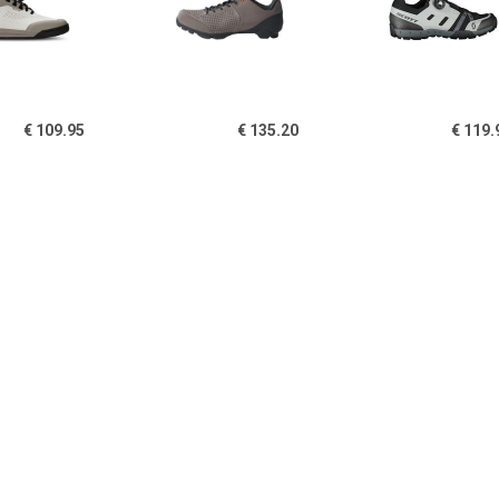
€ 109.95
€ 135.20
€ 119.
Volt Evo Flat -
MTB Kuro - Fietsschoenen,
SCOTT Dam
etsschoenen, grijs
grijs
schoenen Spo
Boa Reflective
damesschoen
€ 69.50
€ 89.95
€ 129.
d's Freerider VCS -
Scott - Women's Sport
TVL Asfalt Du
etsschoenen, blauw
Crus-R Flat -
Fietsschoene