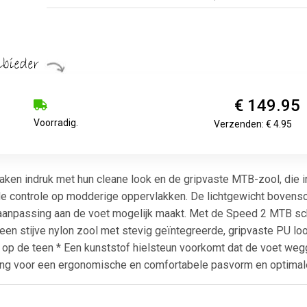
€ 149.95
Voorradig.
Verzenden: € 4.95
n indruk met hun cleane look en de gripvaste MTB-zool, die in
 controle op modderige oppervlakken. De lichtgewicht bovensch
aanpassing aan de voet mogelijk maakt. Met de Speed 2 MTB scho
een stijve nylon zool met stevig geïntegreerde, gripvaste PU lo
 op de teen * Een kunststof hielsteun voorkomt dat de voet wegg
ling voor een ergonomische en comfortabele pasvorm en optima