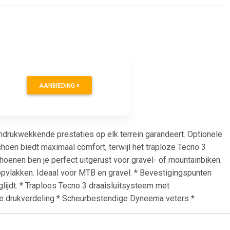
AANBIEDING
drukwekkende prestaties op elk terrein garandeert. Optionele
oen biedt maximaal comfort, terwijl het traploze Tecno 3
enen ben je perfect uitgerust voor gravel- of mountainbiken.
opvlakken. Ideaal voor MTB en gravel. * Bevestigingspunten
lijdt. * Traploos Tecno 3 draaisluitsysteem met
le drukverdeling * Scheurbestendige Dyneema veters *