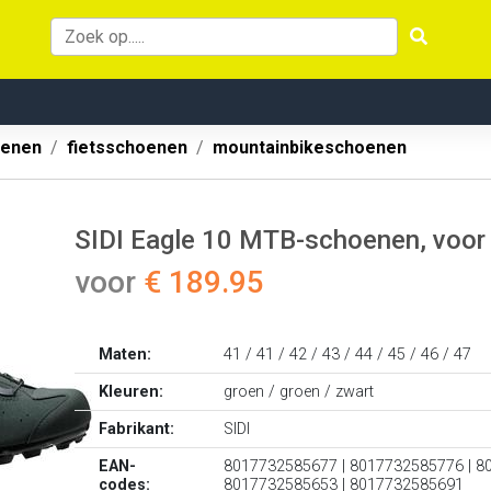
oenen
fietsschoenen
mountainbikeschoenen
SIDI Eagle 10 MTB-schoenen, voor
voor
€ 189.95
Maten:
41 / 41 / 42 / 43 / 44 / 45 / 46 / 47
Kleuren:
groen / groen / zwart
Fabrikant:
SIDI
EAN-
8017732585677 | 8017732585776 | 8
codes:
8017732585653 | 8017732585691