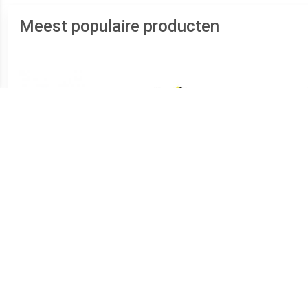
Meest populaire producten
€ 32.50
€ 129.95
Kid's MTB AR Strap Shoe -
Trace 2 2020 MTB-
Fietsschoenen,
schoenen, voor heren,
Fi
zwart/groen
Mountainbike schoenen,
Fiet