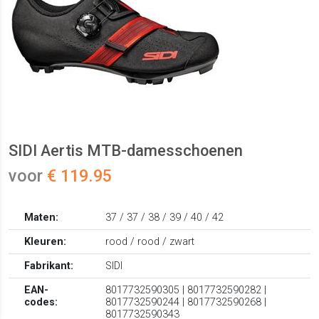
SIDI Aertis MTB-damesschoenen
voor
€ 119.95
Maten:
37 / 37 / 38 / 39 / 40 / 42
Kleuren:
rood / rood / zwart
Fabrikant:
SIDI
EAN-
8017732590305 | 8017732590282 |
codes:
8017732590244 | 8017732590268 |
8017732590343