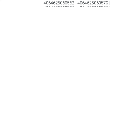
4064625060562 | 4064625060579 |
4064625060586 | 4064625060586 |
4064625060593
€ 116.95
Verzenden: € 0.00
Levertijd 2-4 Dagen
Fietsschoenen met weersbestendige sluiting voor de natte
seizoenen