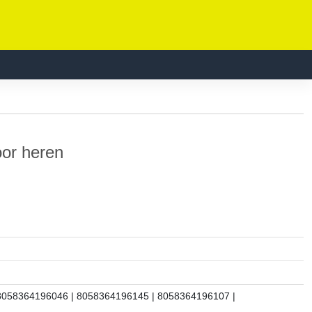
oor heren
8058364196046 | 8058364196145 | 8058364196107 |