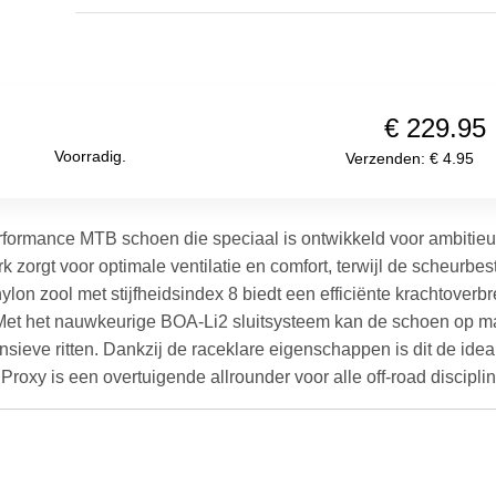
€ 229.95
Voorradig.
Verzenden: € 4.95
rformance MTB schoen die speciaal is ontwikkeld voor ambitieuze
orgt voor optimale ventilatie en comfort, terwijl de scheurbes
lon zool met stijfheidsindex 8 biedt een efficiënte krachtoverbr
. Met het nauwkeurige BOA-Li2 sluitsysteem kan de schoen op ma
sieve ritten. Dankzij de raceklare eigenschappen is dit de ideal
k Proxy is een overtuigende allrounder voor alle off-road discipl