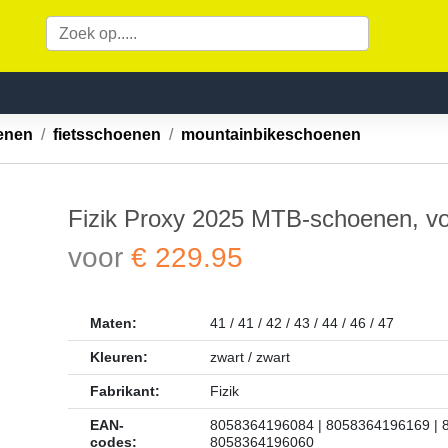
oenen
fietsschoenen
mountainbikeschoenen
Fizik Proxy 2025 MTB-schoenen, v
voor
€ 229.95
Maten:
41 / 41 / 42 / 43 / 44 / 46 / 47
Kleuren:
zwart / zwart
Fabrikant:
Fizik
EAN-
8058364196084 | 8058364196169 | 
codes:
8058364196060