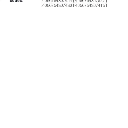
codes:
4066764307454 | 4066764307522 |
4066764307430 | 4066764307416 |
4066764307409 | 4066764307508 |
4066764307515 | 4066764307423 |
4066764307478
€ 103.30
Verzenden: € 0.00
Levertijd 2-4 Dagen
€ 124.99