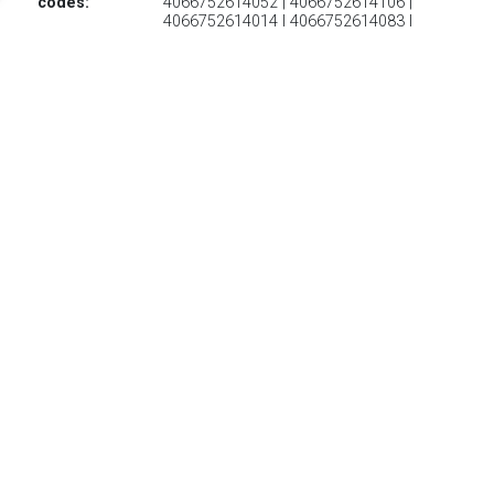
codes:
4066752614052 | 4066752614106 |
4066752614014 | 4066752614083 |
4066752614021 | 4066752614113 |
4066752614076
€ 139.99
Verzenden: € 6.95
2
€ 139.99
Verzenden: € 6.95