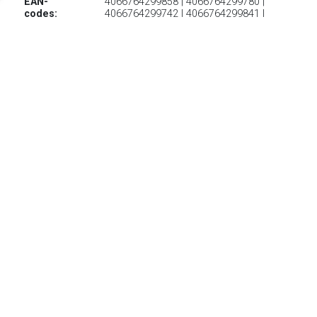
EAN-
4066764299858 | 4066764299780 |
codes:
4066764299742 | 4066764299841 |
4066764299827 | 4066764299735 |
4066764299810 | 4066764299711 |
4066764299834 | 4066764299797 |
4066764299728 | 4066764299766 |
4066764299698 | 4066764299759 |
4066764299803
€ 124.99
Verzenden: € 6.95
2