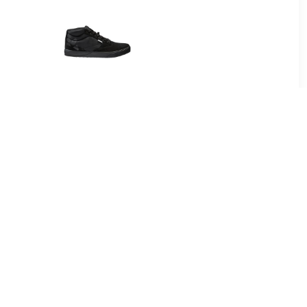
95
€ 107.80
es MTB-
AM Moab Gravity Mid -
rt Crus-R
Fietsschoenen, zwart
 2022 MTB-
en, Maa