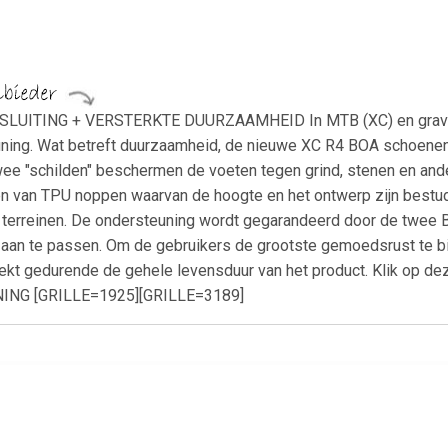
ITING + VERSTERKTE DUURZAAMHEID In MTB (XC) en gravel z
euning. Wat betreft duurzaamheid, de nieuwe XC R4 BOA schoenen
 twee "schilden" beschermen de voeten tegen grind, stenen en a
zien van TPU noppen waarvan de hoogte en het ontwerp zijn bestu
terreinen. De ondersteuning wordt gegarandeerd door de twee 
 aan te passen. Om de gebruikers de grootste gemoedsrust te bi
ekt gedurende de gehele levensduur van het product. Klik op dez
G [GRILLE=1925][GRILLE=3189]