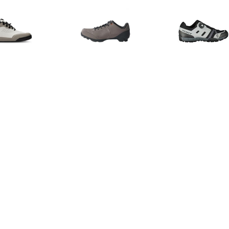
€ 109.95
€ 135.20
€ 119.
Volt Evo Flat -
MTB Kuro - Fietsschoenen,
SCOTT Dam
etsschoenen, grijs
grijs
schoenen Spo
Boa Reflective
damesschoen