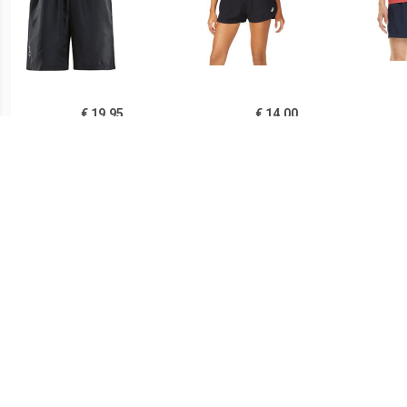
€ 19.95
€ 14.00
Rush Shorts HerenZwart -
Asics Core Split Short
Pu
Korte broek
Dames
€ 28.23
€ 25.00
Craft ADV Essence 5"
Rogelli Taranto Baggie
Pu
Stretch Broek
short
Donkerblauw