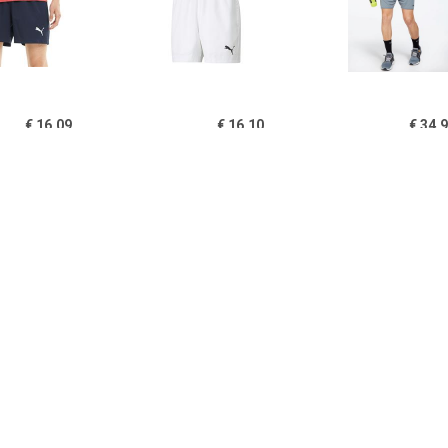
€ 16.09
€ 16.10
€ 34.
ma Active 5' Short
Puma Active 5' Short
totality knit ha
Heren
Heren
grijs heren
€ 16.10
€ 20.99
€ 21.
ma Active 5' Short
Adidas 3-stripes Short
Craft Essenc
Heren
Dames
Here