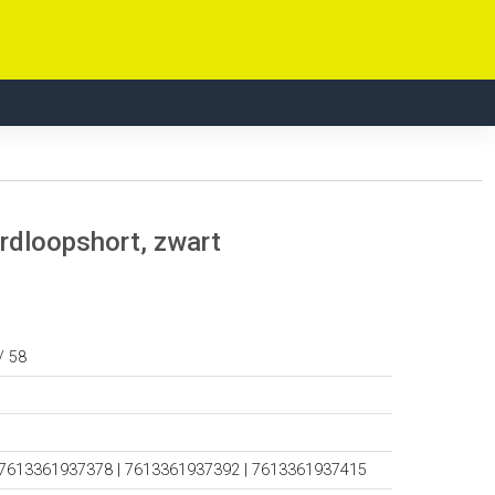
rdloopshort, zwart
 / 58
 7613361937378 | 7613361937392 | 7613361937415