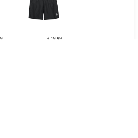
99
€ 19.99
rdloopshort
Essential Light 6'' Shorts
 heren
Men
00
€ 18.95
e 5 Short
Adizero E Short -
n
Hardloopshort, grijs