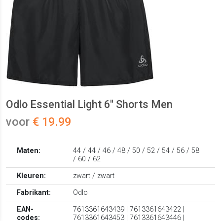
Odlo Essential Light 6'' Shorts Men
voor
€ 19.99
Maten:
44 / 44 / 46 / 48 / 50 / 52 / 54 / 56 / 58
/ 60 / 62
Kleuren:
zwart / zwart
Fabrikant:
Odlo
EAN-
7613361643439 | 7613361643422 |
codes:
7613361643453 | 7613361643446 |