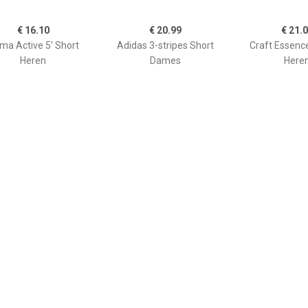
€ 16.10
€ 20.99
€ 21.
ma Active 5' Short
Adidas 3-stripes Short
Craft Essenc
Heren
Dames
Here
€ 30.00
€ 20.00
€ 27.