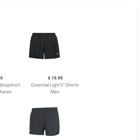
99
€ 19.99
rdloopshort
Essential Light 6'' Shorts
 heren
Men