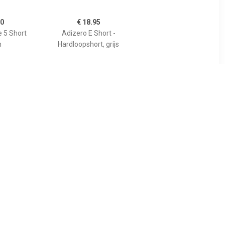
00
€ 18.95
e 5 Short
Adizero E Short -
n
Hardloopshort, grijs
12
€ 18.95