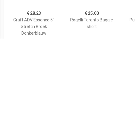
€ 28.23
€ 25.00
Craft ADV Essence 5"
Rogelli Taranto Baggie
Pu
Stretch Broek
short
Donkerblauw
€ 17.50
€ 19.99