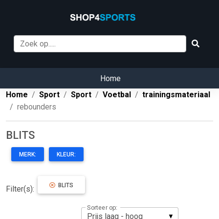
Home
Home
Sport
Sport
Voetbal
trainingsmateriaal
rebounders
BLITS
MERK:
KLEUR:
BLITS
Filter(s):
Sorteer op: