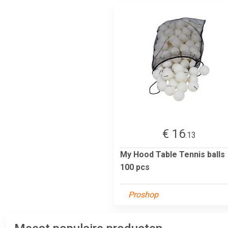
€ 16
.13
My Hood Table Tennis balls
100 pcs
Proshop