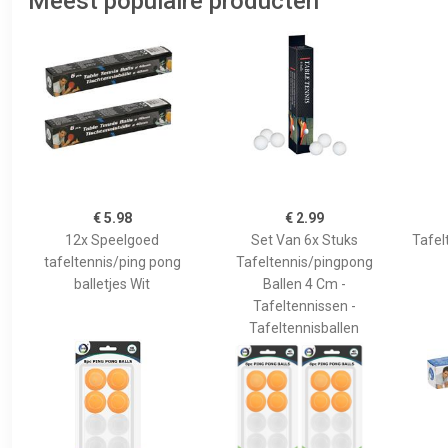
Meest populaire producten
€ 5.98
€ 2.99
12x Speelgoed
Set Van 6x Stuks
Tafel
tafeltennis/ping pong
Tafeltennis/pingpong
balletjes Wit
Ballen 4 Cm -
Tafeltennissen -
Tafeltennisballen