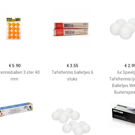
€ 5.90
€ 3.55
€ 2.9
tennisballen 3 ster 40
Tafeltennis balletjes 6
6x Speel
mm
stuks
Tafeltennis/
Balletjes Wi
Buitenspe