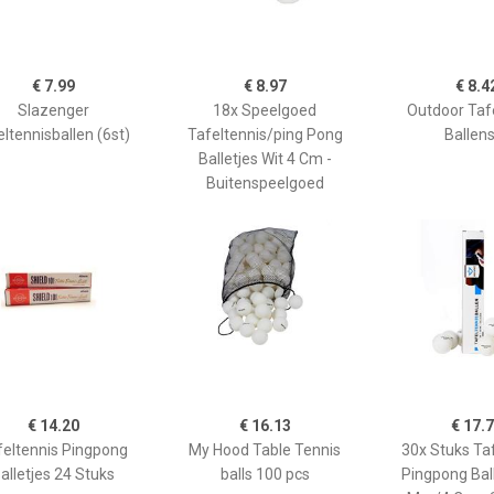
€ 7.99
€ 8.97
€ 8.4
Slazenger
18x Speelgoed
Outdoor Taf
eltennisballen (6st)
Tafeltennis/ping Pong
Ballen
Balletjes Wit 4 Cm -
Buitenspeelgoed
€ 14.20
€ 16.13
€ 17.
feltennis Pingpong
My Hood Table Tennis
30x Stuks Ta
alletjes 24 Stuks
balls 100 pcs
Pingpong Bal