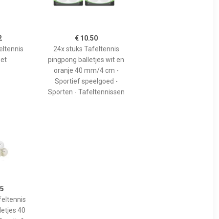
2
€ 10.50
eltennis
24x stuks Tafeltennis
set
pingpong balletjes wit en
oranje 40 mm/4 cm -
Sportief speelgoed -
Sporten - Tafeltennissen
75
feltennis
letjes 40