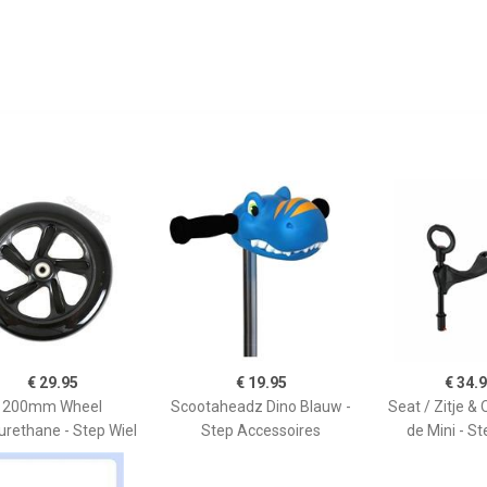
€ 29.95
€ 19.95
€ 34.
200mm Wheel
Scootaheadz Dino Blauw -
Seat / Zitje & 
urethane - Step Wiel
Step Accessoires
de Mini - St