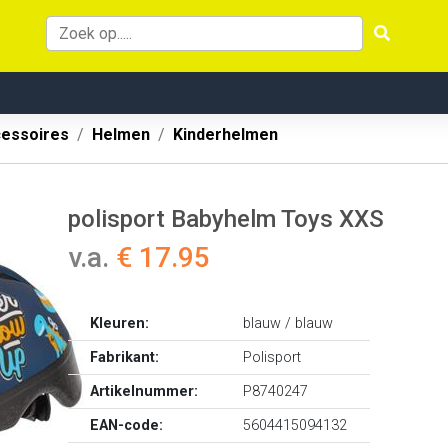
cessoires
Helmen
Kinderhelmen
polisport Babyhelm Toys XXS
v.a.
€ 17.95
Kleuren:
blauw / blauw
Fabrikant:
Polisport
Artikelnummer:
P8740247
EAN-code:
5604415094132