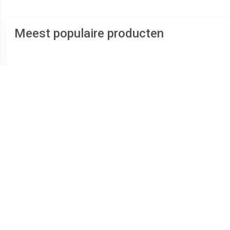
Meest populaire producten
€ 13.05
€ 15.99
Mini Hornit Lids Fietshelm
fietshelm Spiderman
B
voor Kinderen - Pug
jongens 51 55 cm
S
Puppies (S)
blauw/rood