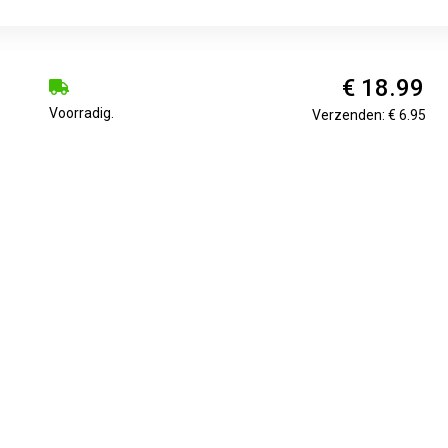
€ 18.99
Voorradig.
Verzenden: € 6.95
€ 19.89
Voorradig.
Verzenden: € 7.49
€ 20.99
Voorradig.
Verzenden: € 0.00