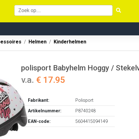
cessoires
Helmen
Kinderhelmen
polisport Babyhelm Hoggy / Stekel
v.a.
€ 17.95
Fabrikant:
Polisport
Artikelnummer:
P8740248
EAN-code:
5604415094149