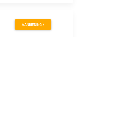
AANBIEDING
AANBIEDING
/ fietshelm. Met reflecterende stickers waardoor je kind ook