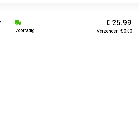
€ 25.99
Voorradig.
Verzenden: € 0.00
€ 26.99
1-3 werkdagen
Verzenden: € 5.95
n hoofdomtrek 44 - 48 cm. Een top kwaliteit en veilige babyhelm 
.