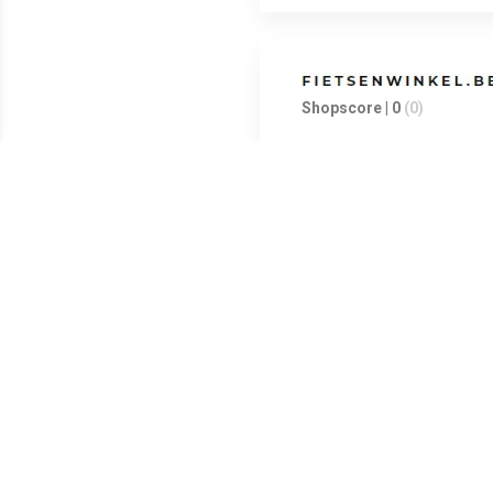
Shopscore | 0
(0)
Shopscore | 0
(0)
Geschikt voor kinderen met ee
in het donker goed zichtbaar is