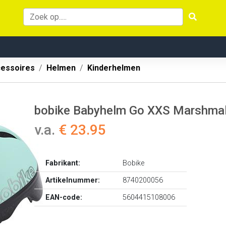
cessoires
Helmen
Kinderhelmen
bobike Babyhelm Go XXS Marshmal
v.a.
€ 23.95
Fabrikant:
Bobike
Artikelnummer:
8740200056
EAN-code:
5604415108006