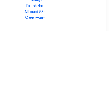
99
€ 22.99
sme Kit |
Mirage Fietshelm Allround
cko
58-62cm zwart
61
€ 13.51
nhoes
Helm Regenhoes