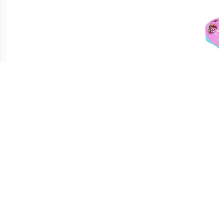
€ 11.99
€ 19.49
Vizier Mechanisme Kit |
Disney Frozen Fietshelm
LOL 
Helm Eagle / Draken
aat M
€ 23.95
€ 14.99
Fietshelm - Verstelbaar
Lynx Winter binnenvoering
Helm