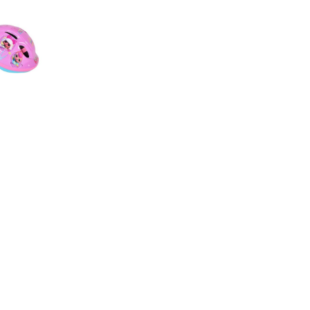
€ 19.99
€ 14.99
€ 11.
Surprise! Fietshelm -
Volare Fietshelm Zwart
Vizier Mechani
52-56 cm
47-51 cm
Helm Ge
€ 17.90
€ 11.99
€ 13.
 unisex zwart maat
Vizier Mechanisme Kit |
Helm Rege