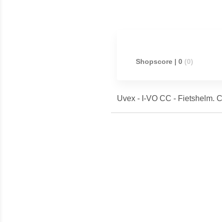
Shopscore | 0
(0)
Uvex - I-VO CC - Fietshelm. Co
Meest populaire producten