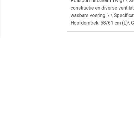
Polisport fietshelm Twig\ \ S
constructie en diverse ventil
wasbare voering. \ \ Specificat
Hoofdomtrek: 58/61 cm (L)\ G
Meest populaire producten
€ 12.95
€ 10.99
Helmet Cover - Fietshelm,
H.p. helmkoffer-slot
ABUS
grijs/zwart