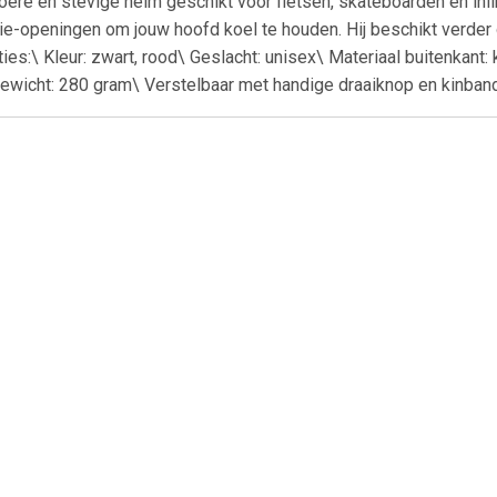
toere en stevige helm geschikt voor fietsen, skateboarden en in
atie-openingen om jouw hoofd koel te houden. Hij beschikt verde
ies:\ Kleur: zwart, rood\ Geslacht: unisex\ Materiaal buitenkant:
ewicht: 280 gram\ Verstelbaar met handige draaiknop en kinband
€ 14.99
€ 20.99
€ 10.
 Winter Kit Zwart L
MTB handschoenen (XL)
Helmsluiting 