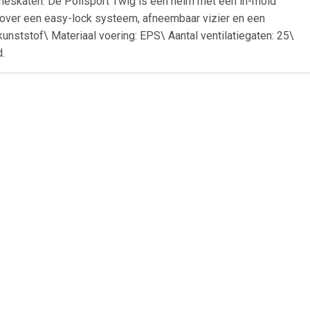
lineskaten. De Polisport Twig is een helm met een in-mold
r over een easy-lock systeem, afneembaar vizier en een
 kunststof\ Materiaal voering: EPS\ Aantal ventilatiegaten: 25\
.
99
€ 21.99
magnetisch
Mirage Fietshelm Allround
54/58cm zwart