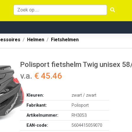
cessoires
Helmen
Fietshelmen
Polisport fietshelm Twig unisex 5
v.a.
€ 45.46
Kleuren:
zwart / zwart
Fabrikant:
Polisport
Artikelnummer:
RH3053
EAN-code:
5604415059070