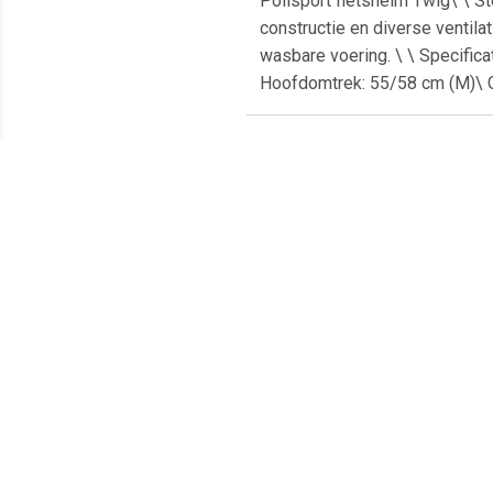
Polisport fietshelm Twig\ \ S
constructie en diverse ventil
wasbare voering. \ \ Specificat
Hoofdomtrek: 55/58 cm (M)\ G
Meest populaire producten
€ 12.95
€ 10.99
Helmet Cover - Fietshelm,
H.p. helmkoffer-slot
ABUS
grijs/zwart