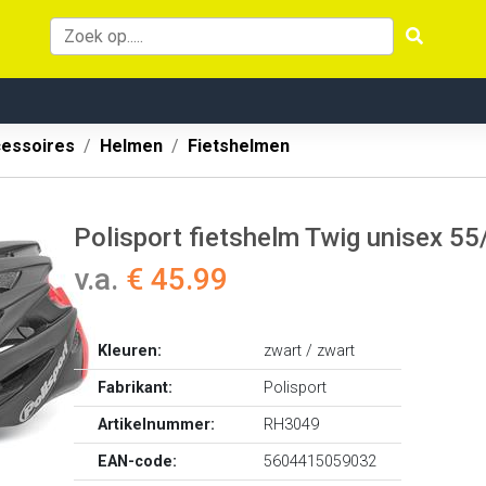
cessoires
Helmen
Fietshelmen
Polisport fietshelm Twig unisex 5
v.a.
€ 45.99
Kleuren:
zwart / zwart
Fabrikant:
Polisport
Artikelnummer:
RH3049
EAN-code:
5604415059032