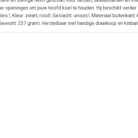
toere en stevige helm geschikt voor fietsen, skateboarden en in
atie-openingen om jouw hoofd koel te houden. Hij beschikt verde
ies:\ Kleur: zwart, rood\ Geslacht: unisex\ Materiaal buitenkant:
ewicht: 257 gram\ Verstelbaar met handige draaiknop en kinban
€ 14.99
€ 20.99
€ 10.
 Winter Kit Zwart L
MTB handschoenen (XL)
Helmsluiting 