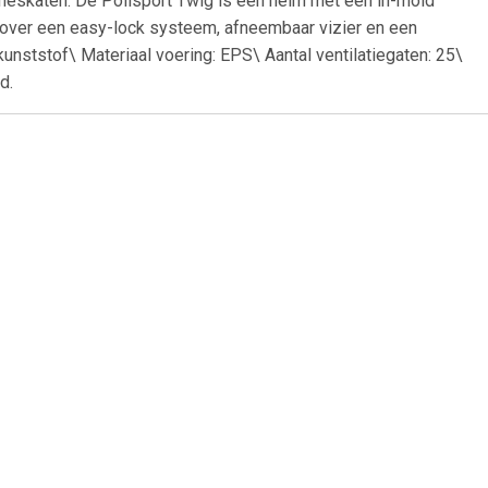
lineskaten. De Polisport Twig is een helm met een in-mold
r over een easy-lock systeem, afneembaar vizier en een
 kunststof\ Materiaal voering: EPS\ Aantal ventilatiegaten: 25\
d.
99
€ 21.99
magnetisch
Mirage Fietshelm Allround
54/58cm zwart