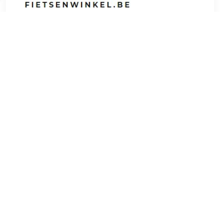
€ 17.99
Verzenden: € 0.00
Voorradig.
ABUS Winter Kit Zwart L
TERUG
Algemeen
Koopadvies, FAQ over?
Privacy Policy